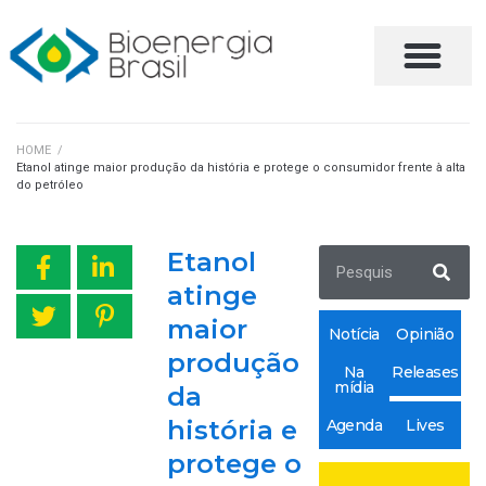
FALE CONOSCO
HOME
/
Etanol atinge maior produção da história e protege o consumidor frente à alta
do petróleo
Etanol
atinge
maior
Notícia
Opinião
produção
Na
Releases
mídia
da
história e
Agenda
Lives
protege o