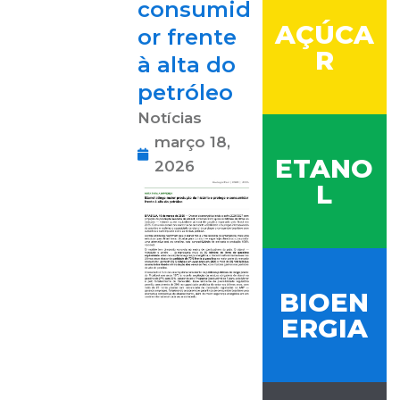
consumid
AÇÚCA
or frente
R
à alta do
petróleo
Notícias
março 18,
ETANO
2026
L
BIOEN
ERGIA