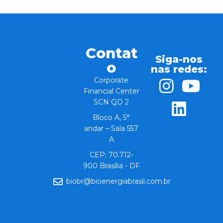
Contat
Siga-nos
o
nas redes:
Corporate
Financial Center
SCN QD 2
Bloco A, 5°
andar – Sala 557
A
CEP: 70.712-
900 Brasília - DF
biobr@bioenergiabrasil.com.br