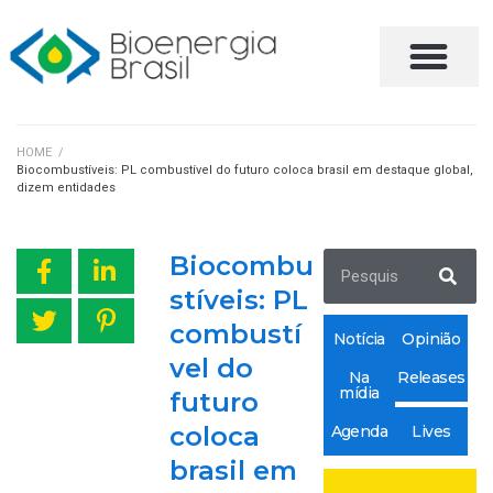
FALE CONOSCO
HOME
/
Biocombustíveis: PL combustível do futuro coloca brasil em destaque global,
dizem entidades
Biocombu
stíveis: PL
combustí
Notícia
Opinião
vel do
Na
Releases
mídia
futuro
coloca
Agenda
Lives
brasil em