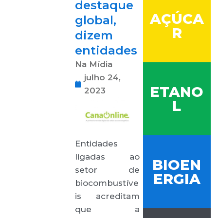
destaque
AÇÚCA
global,
R
dizem
entidades
Na Mídia
julho 24,
ETANO
2023
L
Entidades
ligadas ao
BIOEN
setor de
ERGIA
biocombustíve
is acreditam
que a