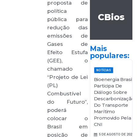
proposta de
política
CBios
pública para
redução das
emissões de
Gases de
Mais
Efeito Estufa
populares:
(GEE), o
chamado
NOTÍCIAS
“Projeto de Lei
Bioenergia Brasil
(PL)
Participa De
Diálogo Sobre
Combustível
Descarbonização
do Futuro”,
Do Transporte
poderá
Marítimo
Promovido Pela
colocar o
CNI
Brasil em
posição de
5 DE AGOSTO DE 2026