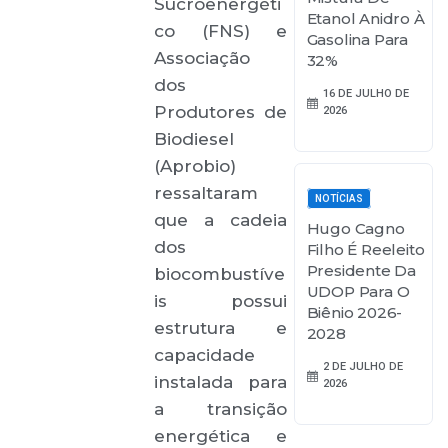
Sucroenergéti
Etanol Anidro À
co (FNS) e
Gasolina Para
Associação
32%
dos
16 DE JULHO DE
Produtores de
2026
Biodiesel
(Aprobio)
ressaltaram
NOTÍCIAS
que a cadeia
Hugo Cagno
dos
Filho É Reeleito
Presidente Da
biocombustíve
UDOP Para O
is possui
Biênio 2026-
estrutura e
2028
capacidade
2 DE JULHO DE
instalada para
2026
a transição
energética e