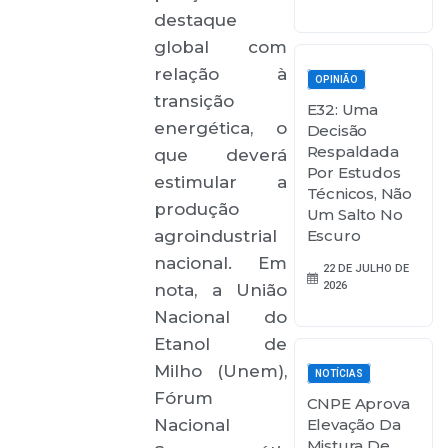
destaque
global com
relação à
OPINIÃO
transição
E32: Uma
energética, o
Decisão
Respaldada
que deverá
Por Estudos
estimular a
Técnicos, Não
produção
Um Salto No
agroindustrial
Escuro
nacional. Em
22 DE JULHO DE
2026
nota, a União
Nacional do
Etanol de
Milho (Unem),
NOTÍCIAS
Fórum
CNPE Aprova
Nacional
Elevação Da
Mistura De