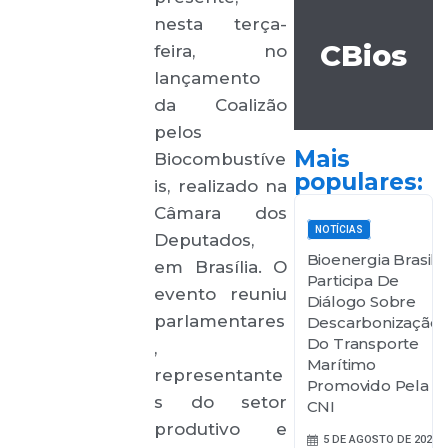
nesta terça-
CBios
feira, no
lançamento
da Coalizão
pelos
Mais
Biocombustíve
populares:
is, realizado na
Câmara dos
NOTÍCIAS
Deputados,
Bioenergia Brasil
em Brasília. O
Participa De
evento reuniu
Diálogo Sobre
parlamentares
Descarbonização
Do Transporte
,
Marítimo
representante
Promovido Pela
s do setor
CNI
produtivo e
5 DE AGOSTO DE 2026