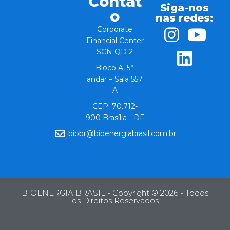
Contat
Siga-nos
o
nas redes:
Corporate
Financial Center
SCN QD 2
Bloco A, 5°
andar – Sala 557
A
CEP: 70.712-
900 Brasília - DF
biobr@bioenergiabrasil.com.br
BIOENERGIA BRASIL - Copyright ® 2026 - Todos
os Direitos Reservados