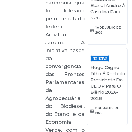
cerimônia, que
Etanol Anidro À
foi liderada
Gasolina Para
32%
pelo deputado
federal
16 DE JULHO DE
2026
Arnaldo
Jardim. A
iniciativa nasce
da
NOTÍCIAS
convergência
Hugo Cagno
Filho É Reeleito
das Frentes
Presidente Da
Parlamentares
UDOP Para O
da
Biênio 2026-
Agropecuária,
2028
do Biodiesel,
2 DE JULHO DE
do Etanol e da
2026
Economia
Verde, com o