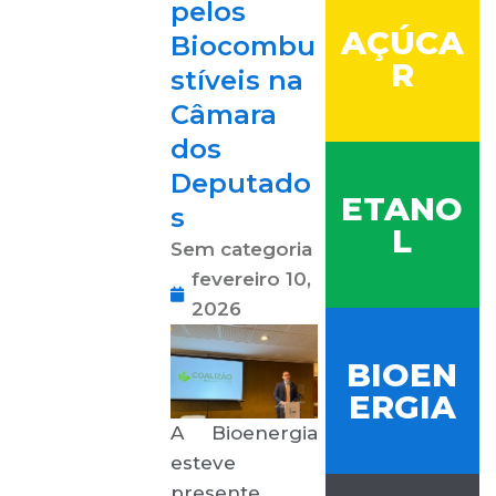
pelos
AÇÚCA
Biocombu
R
stíveis na
Câmara
dos
Deputado
ETANO
s
L
Sem categoria
fevereiro 10,
2026
BIOEN
ERGIA
A Bioenergia
esteve
presente,