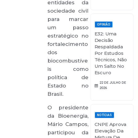
entidades da
sociedade civil
para marcar
OPINIÃO
um passo
E32: Uma
estratégico no
Decisão
fortalecimento
Respaldada
dos
Por Estudos
Técnicos, Não
biocombustíve
Um Salto No
is como
Escuro
política de
22 DE JULHO DE
Estado no
2026
Brasil.
O presidente
da Bioenergia,
NOTÍCIAS
Mário Campos,
CNPE Aprova
Elevação Da
participou da
Mistura De