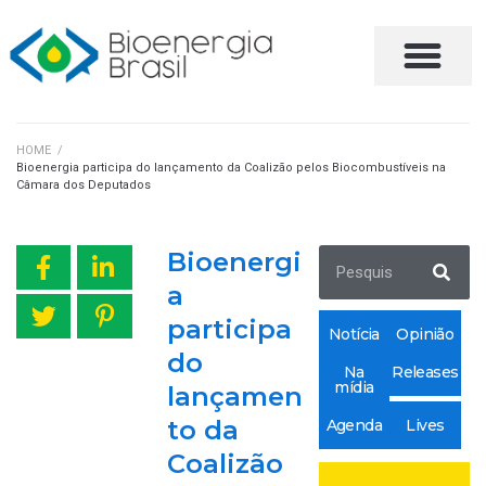
FALE CONOSCO
HOME
/
Bioenergia participa do lançamento da Coalizão pelos Biocombustíveis na
Câmara dos Deputados
Bioenergi
a
participa
Notícia
Opinião
do
Na
Releases
mídia
lançamen
to da
Agenda
Lives
Coalizão