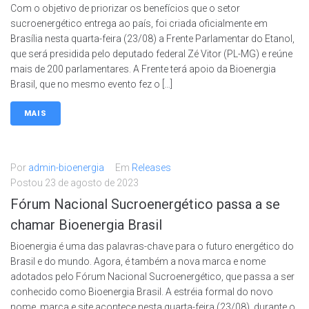
Com o objetivo de priorizar os benefícios que o setor
sucroenergético entrega ao país, foi criada oficialmente em
Brasília nesta quarta-feira (23/08) a Frente Parlamentar do Etanol,
que será presidida pelo deputado federal Zé Vitor (PL-MG) e reúne
mais de 200 parlamentares. A Frente terá apoio da Bioenergia
Brasil, que no mesmo evento fez o […]
MAIS
Por
admin-bioenergia
Em
Releases
Postou
23 de agosto de 2023
Fórum Nacional Sucroenergético passa a se
chamar Bioenergia Brasil
Bioenergia é uma das palavras-chave para o futuro energético do
Brasil e do mundo. Agora, é também a nova marca e nome
adotados pelo Fórum Nacional Sucroenergético, que passa a ser
conhecido como Bioenergia Brasil. A estréia formal do novo
nome, marca e site acontece nesta quarta-feira (23/08), durante o