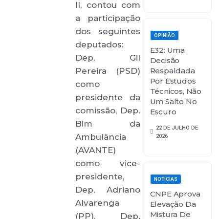
II, contou com
a participação
dos seguintes
OPINIÃO
deputados:
E32: Uma
Dep. Gil
Decisão
Pereira (PSD)
Respaldada
Por Estudos
como
Técnicos, Não
presidente da
Um Salto No
comissão, Dep.
Escuro
Bim da
22 DE JULHO DE
Ambulância
2026
(AVANTE)
como vice-
presidente,
NOTÍCIAS
Dep. Adriano
CNPE Aprova
Alvarenga
Elevação Da
Mistura De
(PP), Dep.