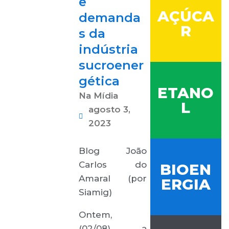
e
AÇÚCA
demanda
R
s da
indústria
sucroener
gética
ETANO
Na Mídia
L
agosto 3,
2023
Blog João
Carlos do
BIOEN
Amaral (por
ERGIA
Siamig)
Ontem,
(02/08), a