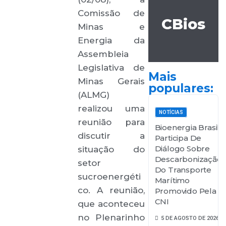
Comissão de
CBios
Minas e
Energia da
Assembleia
Legislativa de
Mais
Minas Gerais
populares:
(ALMG)
realizou uma
NOTÍCIAS
reunião para
Bioenergia Brasil
discutir a
Participa De
Diálogo Sobre
situação do
Descarbonização
setor
Do Transporte
sucroenergéti
Marítimo
co. A reunião,
Promovido Pela
CNI
que aconteceu
no Plenarinho
5 DE AGOSTO DE 2026